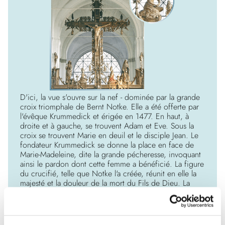
D'ici, la vue s'ouvre sur la nef - dominée par la grande
croix triomphale de Bernt Notke. Elle a été offerte par
l'évêque Krummedick et érigée en 1477. En haut, à
droite et à gauche, se trouvent Adam et Eve. Sous la
croix se trouvent Marie en deuil et le disciple Jean. Le
fondateur Krummedick se donne la place en face de
Marie-Madeleine, dite la grande pécheresse, invoquant
ainsi le pardon dont cette femme a bénéficié. La figure
du crucifié, telle que Notke l'a créée, réunit en elle la
majesté et la douleur de la mort du Fils de Dieu. La
croix est conçue comme un arbre de vie : Des
branches jaillissent du bois auquel Jésus est suspendu.
Le bois de la malédiction se transforme en arbre de
vie. La foi en Christ, qui met sa vie en jeu comme