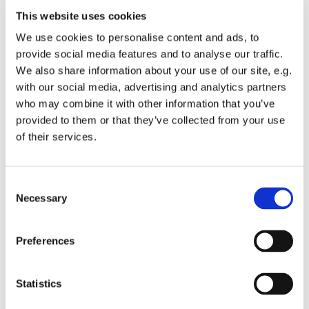
garant de l'amour de Dieu, donne la vie.
This website uses cookies
We use cookies to personalise content and ads, to
(2) Légende de la fondation en 1646
provide social media features and to analyse our traffic.
(3) «Belle Madone» de 1509
We also share information about your use of our site, e.g.
(4) Autel-Retable
with our social media, advertising and analytics partners
who may combine it with other information that you’ve
(5) Chaire Renaissance de 1586
provided to them or that they’ve collected from your use
(6) Vitrail de Lothar Quinte (1963-1964)
of their services.
(7) Ange à la bulle de savon
(8) Retable des heures canoniques
C
(9) Autel des cierges de 1999
Necessary
o
n
(10) Le retable de la licorne de 1506
s
(11) Jubé
Preferences
e
(12) Fonts baptismaux et orgue baroque italien
n
t
Statistics
(13) Aile Sud des années1980
S