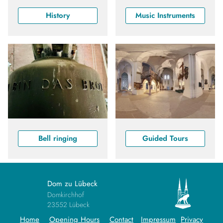
History
Music Instruments
Bell ringing
Guided Tours
Dom zu Lübeck
Domkirchhof
23552 Lübeck
Home
Opening Hours
Contact
Impressum
Privacy