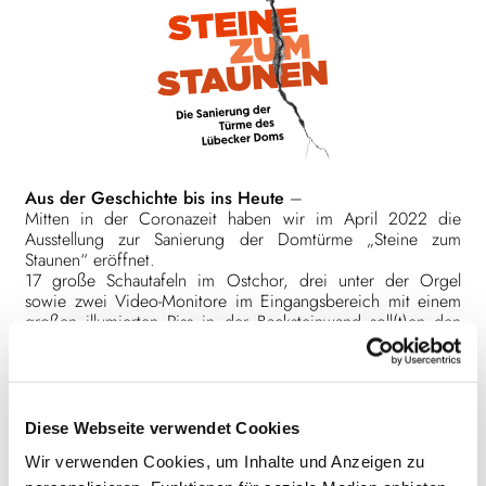
Aus der Geschichte bis ins Heute
–
Mitten in der Coronazeit haben wir im April 2022 die
Ausstellung zur Sanierung der Domtürme „Steine zum
Staunen“ eröffnet.
17 große Schautafeln im Ostchor, drei unter der Orgel
sowie zwei Video-Monitore im Eingangsbereich mit einem
großen illumierten Riss in der Backsteinwand soll(t)en den
Sanierungsprozess begleiten.
„Die Ausstellung im Dom macht in besonderer Weise das
großartige Engagement für Lübecks Kirchtürme sichtbar und
erläutert, wie vielfältig und aufwändig die notwendigen
Diese Webseite verwendet Cookies
Sanierungsarbeiten sind. Ein echtes Erlebnis am
Wir verwenden Cookies, um Inhalte und Anzeigen zu
authentischen Ort, das man gesehen haben muss.“ Jan