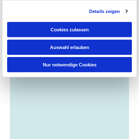
g
Details zeigen
s
a
u
Cookies zulassen
s
w
Auswahl erlauben
a
h
l
Nur notwendige Cookies