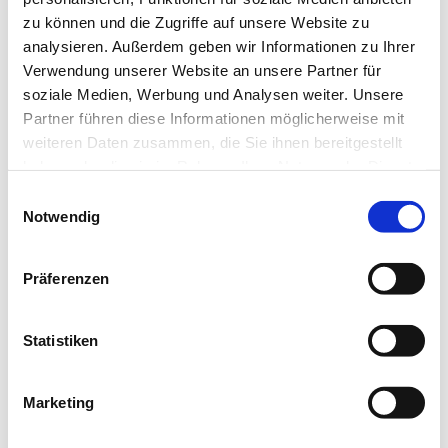
zu können und die Zugriffe auf unsere Website zu
analysieren. Außerdem geben wir Informationen zu Ihrer
Verwendung unserer Website an unsere Partner für
soziale Medien, Werbung und Analysen weiter. Unsere
Partner führen diese Informationen möglicherweise mit
weiteren Daten zusammen, die Sie ihnen bereitgestellt
haben oder die sie im Rahmen Ihrer Nutzung der Dienste
gesammelt haben.
E
Notwendig
i
n
w
Präferenzen
i
l
l
Statistiken
i
g
Marketing
u
n