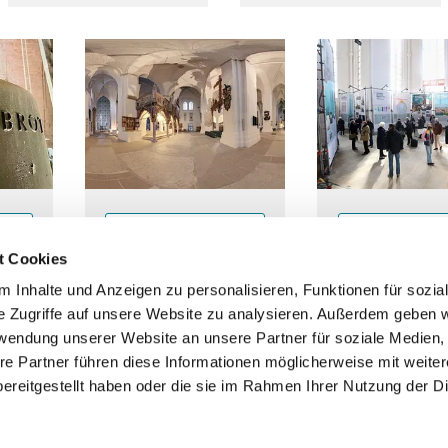
Führungen
Ausstellun
t Cookies
 Inhalte und Anzeigen zu personalisieren, Funktionen für sozia
e Zugriffe auf unsere Website zu analysieren. Außerdem geben w
rwendung unserer Website an unsere Partner für soziale Medien
Startseite
Kontakt
Newsletter
Datenschutz
Impressum
re Partner führen diese Informationen möglicherweise mit weite
ereitgestellt haben oder die sie im Rahmen Ihrer Nutzung der D
Kirchengemeindeverband Innenstadt
Ev.luth. Kirchenkreis Lübeck-Laue

Datenschutzerklärung
ChurchDesk-Login