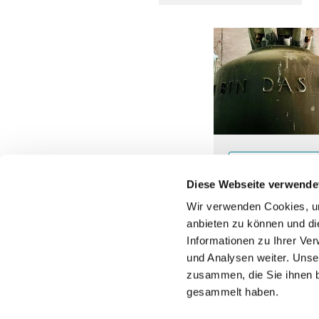
Glocken
Diese Webseite verwende
Wir verwenden Cookies, um
anbieten zu können und di
Informationen zu Ihrer Ve
Dom zu Lübeck
und Analysen weiter. Unse
Domkirchhof
zusammen, die Sie ihnen b
23552 Lübeck

gesammelt haben.