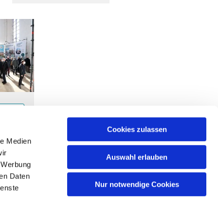
gen
Cookies zulassen
le Medien
ir
Auswahl erlauben
, Werbung
ren Daten
Nur notwendige Cookies
ienste
nburg