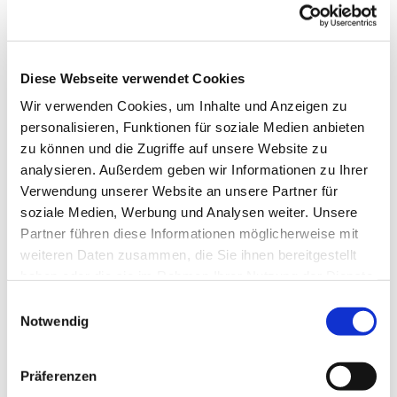
Gaben und in aller Unterschiedlichkeit.
Sie möchten mitmachen? Neues auf den Weg bringen?
Sprechen Sie uns gern an.
Diese Webseite verwendet Cookies
Wir freuen uns auf Sie!
Wir verwenden Cookies, um Inhalte und Anzeigen zu
personalisieren, Funktionen für soziale Medien anbieten
zu können und die Zugriffe auf unsere Website zu
analysieren. Außerdem geben wir Informationen zu Ihrer
Verwendung unserer Website an unsere Partner für
soziale Medien, Werbung und Analysen weiter. Unsere
Partner führen diese Informationen möglicherweise mit
weiteren Daten zusammen, die Sie ihnen bereitgestellt
haben oder die sie im Rahmen Ihrer Nutzung der Dienste
Mitarbeitende
Domwache
gesammelt haben.
E
Notwendig
i
n
w
Präferenzen
i