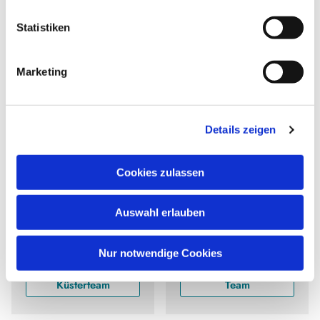
l
l
Statistiken
i
g
Marketing
u
Arbeitskreis
n
Kirchengemeinde-Rat
Kirchenpädagogik
g
Details zeigen
s
a
u
Cookies zulassen
s
w
Auswahl erlauben
a
h
l
Nur notwendige Cookies
Ehrenamtliches
Kindergottesdienst-
Küsterteam
Team