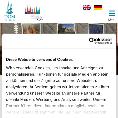
Menü
Diese Webseite verwendet Cookies
Wir verwenden Cookies, um Inhalte und Anzeigen zu
personalisieren, Funktionen für soziale Medien anbieten
zu können und die Zugriffe auf unsere Website zu
Markus Rogosinski
analysieren. Außerdem geben wir Informationen zu Ihrer
Verwendung unserer Website an unsere Partner für
Hallo, ich bin der neue Küster. Ich bin seit 57 Jahren auf
soziale Medien, Werbung und Analysen weiter. Unsere
dieser schönen Welt. In meinem bisherigen Arbeits-
Partner führen diese Informationen möglicherweise mit
leben war ich unter anderem als Logistik- und Sales Manager
weiteren Daten zusammen, die Sie ihnen bereitgestellt
sowie im Einkauf tätig. Dann hat mich das
Leben 2022 von Eschede ins schöne Lübeck geführt.